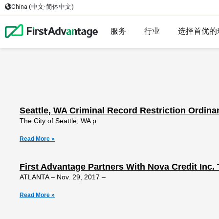
China (中文·简体中文)
服务
行业
选择首优的
Seattle, WA Criminal Record Restriction Ordin
The City of Seattle, WA p
Read More »
First Advantage Partners With Nova Credit Inc.
ATLANTA – Nov. 29, 2017 –
Read More »