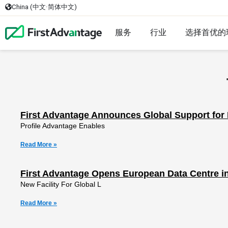
China (中文·简体中文)
服务
行业
选择首优的
First Advantage Announces Global Support for 
Profile Advantage Enables
Read More »
First Advantage Opens European Data Centre 
New Facility For Global L
Read More »