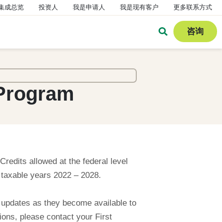
集成总览
投资人
我是申请人
我是现有客户
更多联系方式
咨询
 Program
redits allowed at the federal level
n taxable years 2022 – 2028.
g updates as they become available to
ions, please contact your First