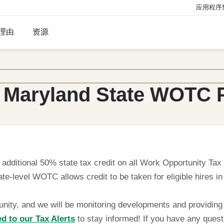
应用程序
理由
资源
w Maryland State WOTC
dditional 50% state tax credit on all Work Opportunity Tax C
e-level WOTC allows credit to be taken for eligible hires i
tunity, and we will be monitoring developments and providin
d to our Tax Alerts
to stay informed! If you have any quest