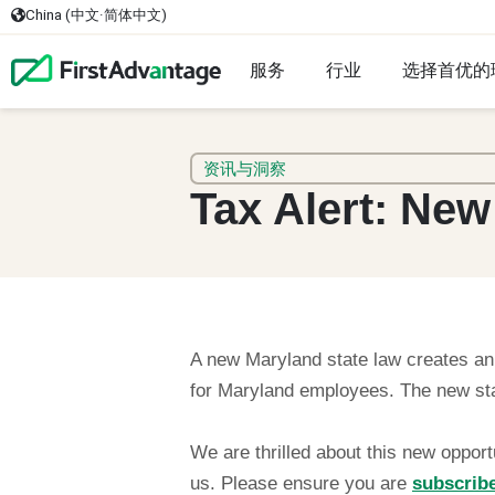
China (中文·简体中文)
服务
行业
选择首优的
资讯与洞察
Tax Alert: Ne
A new Maryland state law creates an a
for Maryland employees. The new stat
We are thrilled about this new oppor
us. Please ensure you are
subscribe