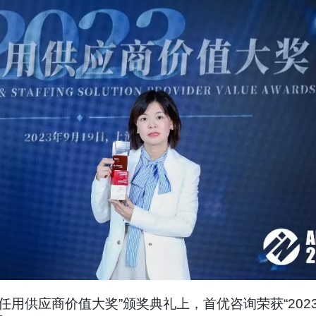
聘与任用供应商价值大奖”颁奖典礼上，首优咨询荣获“2